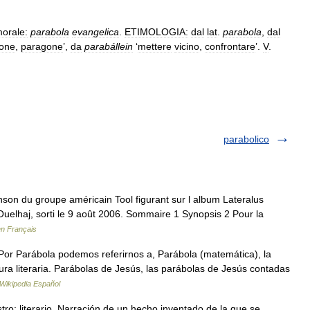
orale:
parabola
evangelica
.
ETIMOLOGIA:
dal
lat
.
parabola
,
dal
ione
,
paragone
’,
da
parabállein
‘
mettere
vicino
,
confrontare
’.
V
.
parabolico
nson du groupe américain Tool figurant sur l album Lateralus
Ouelhaj, sorti le 9 août 2006. Sommaire 1 Synopsis 2 Pour la
en Français
or Parábola podemos referirnos a, Parábola (matemática), la
igura literaria. Parábolas de Jesús, las parábolas de Jesús contadas
Wikipedia Español
ro: literario. Narración de un hecho inventado de la que se