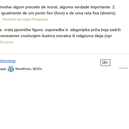
envolve algum preceito de moral, alguma verdade importante. 2.
gualmente de um ponto fixo (foco) e de uma reta fixa (diretriz).
 …
Dicionário da Língua Portuguesa
 vrsta pjesničke figure; usporedba b. alegorijska priča koja sadrži
prenesenim značenjem ilustrira moralna ili religiozna ideja (npr.
čni portal
Advertising
18+
upal,
WordPress, MODx.