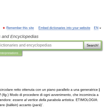
Remember this site
Embed dictionaries into your website
EN
s and Encyclopedias
Search!
Interpretations
circolare
retto
ottenuta
con
un
piano
parallelo
a
una
generatrice
|
2
(
fig
.
)
Modo
di
procedere
di
ogni
avvenimento
,
che
incomincia
a
lendore:
essere
al
vertice
della
parabola
artistica
.
ETIMOLOGIA:
ere
(
bállein
)
accanto
(
pará
)’.