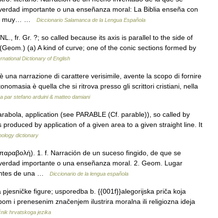
erdad importante o una enseñanza moral: La Biblia enseña con
ario muy… …
Diccionario Salamanca de la Lengua Española
L., fr. Gr. ?; so called because its axis is parallel to the side of
 (Geom.) (a) A kind of curve; one of the conic sections formed by
rnational Dictionary of English
na narrazione di carattere verisimile, avente la scopo di fornire
masia è quella che si ritrova presso gli scrittori cristiani, nella
ica par stefano arduini & matteo damiani
rabola, application (see PARABLE (Cf. parable)), so called by
 produced by application of a given area to a given straight line. It
ology dictionary
. παραβολή). 1. f. Narración de un suceso fingido, de que se
verdad importante o una enseñanza moral. 2. Geom. Lugar
tantes de una …
Diccionario de la lengua española
a pjesničke figure; usporedba b. {{001f}}alegorijska priča koja
dbom i prenesenim značenjem ilustrira moralna ili religiozna ideja
ečnik hrvatskoga jezika