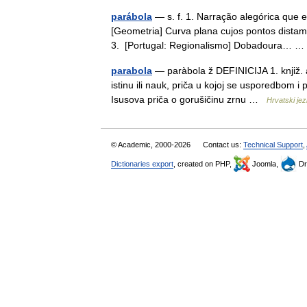
parábola
— s. f. 1. Narração alegórica que 
[Geometria] Curva plana cujos pontos distam i
3. [Portugal: Regionalismo] Dobadoura…
parabola
— paràbola ž DEFINICIJA 1. knjiž. a.
istinu ili nauk, priča u kojoj se usporedbom i 
Isusova priča o gorušičinu zrnu …
Hrvatski jezi
© Academic, 2000-2026
Contact us:
Technical Support
,
Dictionaries export
, created on PHP,
Joomla,
Dr