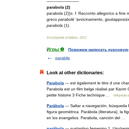
————————
parabola
(
2
)
parabola
(
2
)}
s
.
f
.
Racconto
allegorico
a
fine
m
greco
parabolé
‘
avvicinamento
,
giustapposiz
parabola
(
1
).
Enciclopedia
di
italiano
.
2013
.
Игры ⚽
Поможем написать курсовую
parabile
Look at other dictionaries:
Parabola
— est également le titre d une cha
Parabola est un film belge réalisé par Karim 
petite histoire 3 Fiche technique …
Wikipédia 
Parábola
— Saltar a navegación, búsqueda P
figura geométrica. Parábola (literatura), la f
en los evangelios. Parabola, canción del …
parábola
— sustantivo femenino 1. Uso/regist