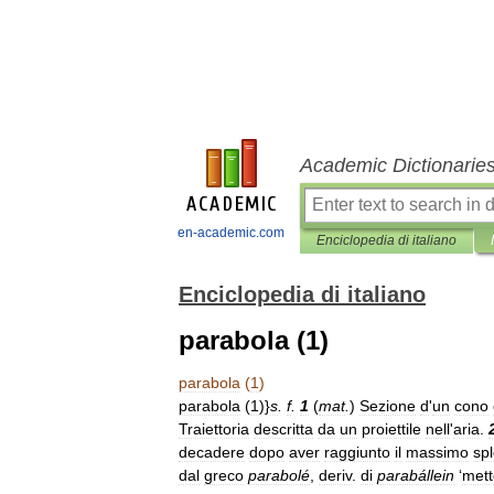
Academic Dictionarie
en-academic.com
Enciclopedia di italiano
Enciclopedia di italiano
parabola (1)
parabola
(
1
)
parabola
(
1
)}
s
.
f
.
1
(
mat
.
)
Sezione
d
'
un
cono
Traiettoria
descritta
da
un
proiettile
nell
'
aria
.
decadere
dopo
aver
raggiunto
il
massimo
sp
dal
greco
parabolé
,
deriv
.
di
parabállein
‘
mett