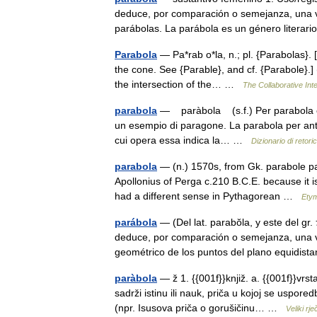
deduce, por comparación o semejanza, una v
parábolas. La parábola es un género liter
Parabola
— Pa*rab o*la, n.; pl. {Parabolas}. [N
the cone. See {Parable}, and cf. {Parabole}.]
the intersection of the… …
The Collaborative Inte
parabola
— paràbola (s.f.) Per parabola è u
un esempio di paragone. La parabola per antono­
cui opera essa indica la… …
Dizionario di retor
parabola
— (n.) 1570s, from Gk. parabole pa
Apollonius of Perga c.210 B.C.E. because it is
had a different sense in Pythagorean …
Etym
parábola
— (Del lat. parabŏla, y este del gr
deduce, por comparación o semejanza, una 
geométrico de los puntos del plano equidis
paràbola
— ž 1. {{001f}}knjiž. a. {{001f}}vrst
sadrži istinu ili nauk, priča u kojoj se uspore
(npr. Isusova priča o gorušičinu… …
Veliki rj